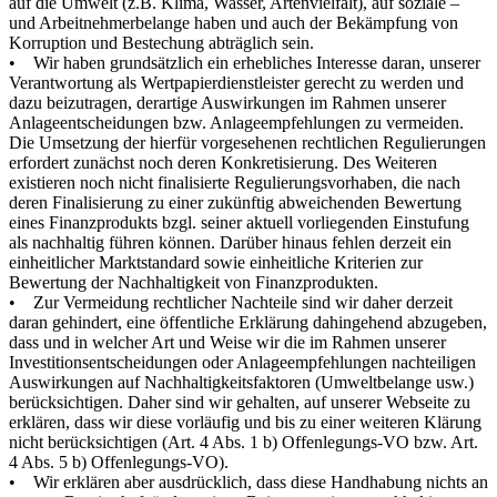
auf die Umwelt (z.B. Klima, Wasser, Artenvielfalt), auf soziale –
und Arbeitnehmerbelange haben und auch der Bekämpfung von
Korruption und Bestechung abträglich sein.
• Wir haben grundsätzlich ein erhebliches Interesse daran, unserer
Verantwortung als Wertpapierdienstleister gerecht zu werden und
dazu beizutragen, derartige Auswirkungen im Rahmen unserer
Anlageentscheidungen bzw. Anlageempfehlungen zu vermeiden.
Die Umsetzung der hierfür vorgesehenen rechtlichen Regulierungen
erfordert zunächst noch deren Konkretisierung. Des Weiteren
existieren noch nicht finalisierte Regulierungsvorhaben, die nach
deren Finalisierung zu einer zukünftig abweichenden Bewertung
eines Finanzprodukts bzgl. seiner aktuell vorliegenden Einstufung
als nachhaltig führen können. Darüber hinaus fehlen derzeit ein
einheitlicher Marktstandard sowie einheitliche Kriterien zur
Bewertung der Nachhaltigkeit von Finanzprodukten.
• Zur Vermeidung rechtlicher Nachteile sind wir daher derzeit
daran gehindert, eine öffentliche Erklärung dahingehend abzugeben,
dass und in welcher Art und Weise wir die im Rahmen unserer
Investitionsentscheidungen oder Anlageempfehlungen nachteiligen
Auswirkungen auf Nachhaltigkeitsfaktoren (Umweltbelange usw.)
berücksichtigen. Daher sind wir gehalten, auf unserer Webseite zu
erklären, dass wir diese vorläufig und bis zu einer weiteren Klärung
nicht berücksichtigen (Art. 4 Abs. 1 b) Offenlegungs-VO bzw. Art.
4 Abs. 5 b) Offenlegungs-VO).
• Wir erklären aber ausdrücklich, dass diese Handhabung nichts an