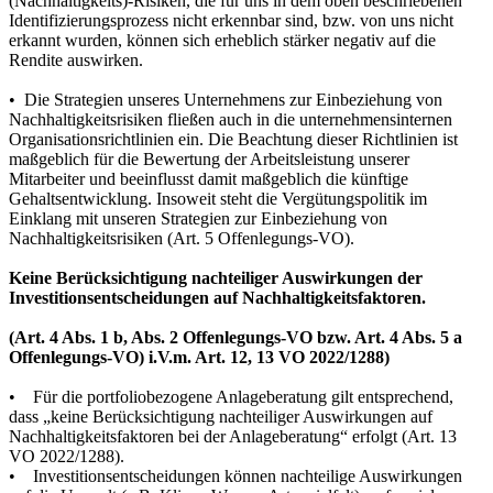
(Nachhaltigkeits)-Risiken, die für uns in dem oben beschriebenen
Identifizierungsprozess nicht erkennbar sind, bzw. von uns nicht
erkannt wurden, können sich erheblich stärker negativ auf die
Rendite auswirken.
• Die Strategien unseres Unternehmens zur Einbeziehung von
Nachhaltigkeitsrisiken fließen auch in die unternehmensinternen
Organisationsrichtlinien ein. Die Beachtung dieser Richtlinien ist
maßgeblich für die Bewertung der Arbeitsleistung unserer
Mitarbeiter und beeinflusst damit maßgeblich die künftige
Gehaltsentwicklung. Insoweit steht die Vergütungspolitik im
Einklang mit unseren Strategien zur Einbeziehung von
Nachhaltigkeitsrisiken (Art. 5 Offenlegungs-VO).
Keine Berücksichtigung nachteiliger Auswirkungen der
Investitionsentscheidungen auf Nachhaltigkeitsfaktoren.
(Art. 4 Abs. 1 b, Abs. 2 Offenlegungs-VO bzw. Art. 4 Abs. 5 a
Offenlegungs-VO) i.V.m. Art. 12, 13 VO 2022/1288)
• Für die portfoliobezogene Anlageberatung gilt entsprechend,
dass „keine Berücksichtigung nachteiliger Auswirkungen auf
Nachhaltigkeitsfaktoren bei der Anlageberatung“ erfolgt (Art. 13
VO 2022/1288).
• Investitionsentscheidungen können nachteilige Auswirkungen