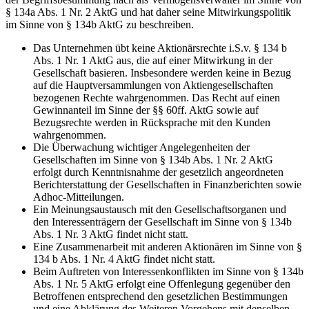
§ 134a Abs. 1 Nr. 2 AktG und hat daher seine Mitwirkungspolitik
im Sinne von § 134b AktG zu beschreiben.
Das Unternehmen übt keine Aktionärsrechte i.S.v. § 134 b
Abs. 1 Nr. 1 AktG aus, die auf einer Mitwirkung in der
Gesellschaft basieren. Insbesondere werden keine in Bezug
auf die Hauptversammlungen von Aktiengesellschaften
bezogenen Rechte wahrgenommen. Das Recht auf einen
Gewinnanteil im Sinne der §§ 60ff. AktG sowie auf
Bezugsrechte werden in Rücksprache mit den Kunden
wahrgenommen.
Die Überwachung wichtiger Angelegenheiten der
Gesellschaften im Sinne von § 134b Abs. 1 Nr. 2 AktG
erfolgt durch Kenntnisnahme der gesetzlich angeordneten
Berichterstattung der Gesellschaften in Finanzberichten sowie
Adhoc-Mitteilungen.
Ein Meinungsaustausch mit den Gesellschaftsorganen und
den Interessenträgern der Gesellschaft im Sinne von § 134b
Abs. 1 Nr. 3 AktG findet nicht statt.
Eine Zusammenarbeit mit anderen Aktionären im Sinne von §
134 b Abs. 1 Nr. 4 AktG findet nicht statt.
Beim Auftreten von Interessenkonflikten im Sinne von § 134b
Abs. 1 Nr. 5 AktG erfolgt eine Offenlegung gegenüber den
Betroffenen entsprechend den gesetzlichen Bestimmungen
und eine Abklärung des Weiteren Vorgehens mit denselben.